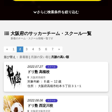
さらに検索条件を絞り込む
大阪府のサッカーチーム・スクール一覧
新着のチーム・スクール情報一覧です
«
1
2
3
4
5
6
7
»
並び替え：
新着順
|
月謝の安い順
|
月謝の高い順
2022.07.27
スクール
ドリ塾 高槻校
大阪府高槻市
対象年齢 ： 8 歳 ～ 12 歳
住所 ： 大阪府高槻市柱本５丁目３１−１
2022.08.06
スクール
ドリ塾 西淀川校
大阪府大阪市北区