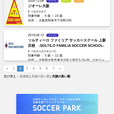
2020.12.08
スクール
チーム
クラブ
ジオーレ大阪
大阪府和泉市
対象年齢 ： 6 歳 ～ 15 歳
住所 ： 大阪府和泉市下宮町160
2019.06.13
スクール
ソルティーロ ファミリア サッカースクール 上新
庄校 -SOLTILO FAMILIA SOCCER SCHOOL-
大阪府大阪市東淀川区
対象年齢 ： 5 歳 ～ 12 歳
住所 ： 大阪府大阪市東淀川区上新庄3-19-38 ぴあウォ
ークヨコタ
«
1
2
3
4
5
6
7
»
並び替え：
新着順
|
月謝の安い順
|
月謝の高い順