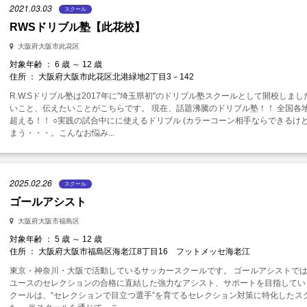
2021.03.03
スクール
RWSドリブル塾【此花校】
大阪府大阪市此花区
対象年齢 ： 6 歳 ～ 12 歳
住所 ： 大阪府大阪市此花区北港緑地2丁目3－142
R.W.Sドリブル塾は2017年に"埼玉県初"のドリブル塾スクールとして開校しま
いこと、伝えたいことがこちらです。 現在、話題沸騰のドリブル塾！！ 全国各
超える！！ ○実践の試合中にに使えるドリブル (カラーコーン相手ならできる
まう・・・。こんなお悩み...
2025.02.26
スクール
ゴールアシスト
大阪府大阪市福島区
対象年齢 ： 5 歳 ～ 12 歳
住所 ： 大阪府大阪市福島区海老江8丁目16 フットメッセ海老江
東京・神奈川・大阪で活動しているサッカースクールです。 ゴールアシストで
ユースのセレクションの合格に直結した強力なアシスト、サポートを目指していま
クールは、“セレクションで目立つ選手”を育てるセレクション対策に特化したスク