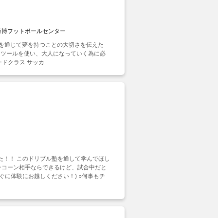
万博フットボールセンター
ーを通じて夢を持つことの大切さを伝えた
うツールを使い、大人になっていく為に必
クラス サッカ...
した！！ このドリブル塾を通して学んでほし
ラーコーン相手ならできるけど、試合中だと
に体験にお越しください！) ○何事もチ