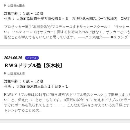
大阪府吹田市
対象年齢 ： 5 歳 ～ 12 歳
住所 ： 大阪府吹田市千里万博公園３－３ 万博記念公園スポーツ広場内 OFA
プロサッカー選手“本田圭佑”がプロデュースするサッカースクール！ 『サッカ
い』 ソルティーロではサッカーに関する技術向上のみではなく、サッカーとい
要なことを学んでもらいたいと思っています。 ——クラス紹介—— ◆スタンダード
2024.09.25
スクール
ＲＷＳドリブル塾【茨木校】
大阪府茨木市
対象年齢 ： 6 歳 ～ 12 歳
住所 ： 大阪府茨木市三島丘１丁目６－１
R.W.Sドリブル塾は2017年に"埼玉県初"のドリブル塾スクールとして開校しま
いこと、伝えたいことがこちらです。 ○実践の試合中にに使えるドリブル (カ
すぐにボールを取られてしまう・・・。こんなお悩みをかかえているお子様はすぐ
ャレンジすることの大...