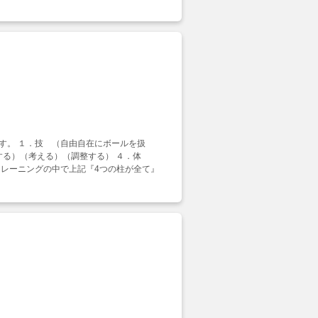
す。 １．技 （自由自在にボールを扱
する）（考える）（調整する） ４．体
トレーニングの中で上記『4つの柱が全て』