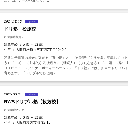
た。 当スクールを通じて、こ...
2021.12.10
スクール
ドリ塾 松原校
大阪府松原市
対象年齢 ： 5 歳 ～ 12 歳
住所 ： 大阪府松原市三宅西7丁目1040-1
私共は子供達の将来に繋がる『育つ畑』としての環境づくりを常に意識していま
う） ２．心 （主体的な取り組み）（継続力）（ひたむきさ） ３．頭 （集中
（スピード・スタミナ・ボディーバランス） 『ドリ塾』では、独自のドリブル
育ちます。 「ドリブルで心と頭？...
2025.03.04
スクール
RWSドリブル塾【枚方校】
大阪府枚方市
対象年齢 ： 6 歳 ～ 12 歳
住所 ： 大阪府枚方市稲谷2‐16