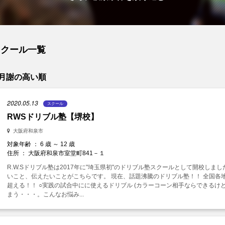
スクール一覧
月謝の高い順
2020.05.13
スクール
RWSドリブル塾【堺校】
大阪府和泉市
対象年齢 ： 6 歳 ～ 12 歳
住所 ： 大阪府和泉市室堂町841－１
R.W.Sドリブル塾は2017年に"埼玉県初"のドリブル塾スクールとして開校しま
いこと、伝えたいことがこちらです。 現在、話題沸騰のドリブル塾！！ 全国各
超える！！ ○実践の試合中にに使えるドリブル (カラーコーン相手ならできる
まう・・・。こんなお悩み...