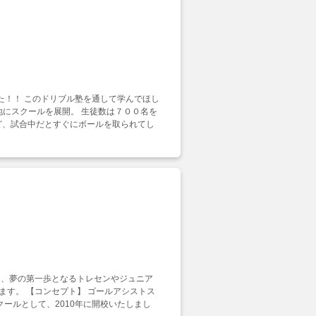
した！！ このドリブル塾を通して学んでほし
地にスクールを展開。 生徒数は７００名を
けど、試合中だとすぐにボールを取られてし
は、夢の第一歩となるトレセンやジュニア
す。 【コンセプト】 ゴールアシストス
ールとして、2010年に開校いたしまし