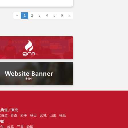
«
1
2
3
4
5
6
»
北海道／東北
北海道
青森
岩手
秋田
宮城
山形
福島
中部
愛知
岐阜
三重
静岡