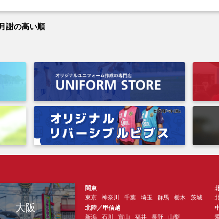
月謝の高い順
関東
東京
神奈川
千葉
埼玉
群馬
栃木
茨城
大阪
北陸／甲信越
新潟
石川
富山
福井
長野
山梨