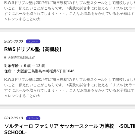
R.W.Sドリブル塾は2017年に"埼玉県初"のドリブル塾スクールとして開校しま
いこと、伝えたいことがこちらです。 ○実践の試合中にに使えるドリブル (カ
すぐにボールを取られてしまう・・・。こんなお悩みをかかえているお子様はすぐ
ャレンジすることの大...
2025.08.03
スクール
RWSドリブル塾【高槻校】
大阪府三島郡島本町
対象年齢 ： 6 歳 ～ 12 歳
住所 ： 大阪府三島郡島本町桜井5丁目1046
R.W.Sドリブル塾は2017年に"埼玉県初"のドリブル塾スクールとして開校しま
いこと、伝えたいことがこちらです。 ○実践の試合中にに使えるドリブル (カ
すぐにボールを取られてしまう・・・。こんなお悩みをかかえているお子様はすぐ
ャレンジすることの大...
2019.06.13
スクール
ソルティーロ ファミリア サッカースクール 万博校 -SOLTILO 
SCHOOL-