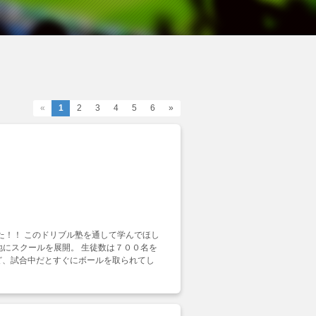
«
1
2
3
4
5
6
»
した！！ このドリブル塾を通して学んでほし
地にスクールを展開。 生徒数は７００名を
けど、試合中だとすぐにボールを取られてし